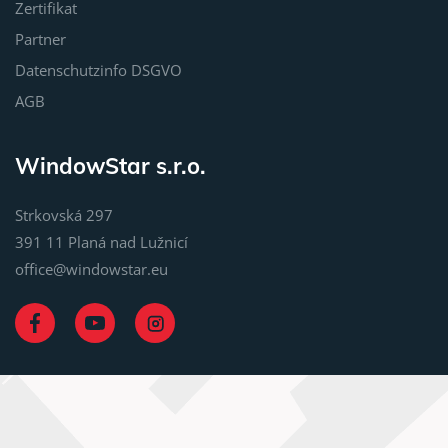
Zertifikat
Partner
Datenschutzinfo DSGVO
AGB
WindowStar s.r.o.
Strkovská 297
391 11 Planá nad Lužnicí
office@windowstar.eu