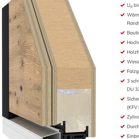
U
bi
d
Wärm
Randv
Baut
Hoch
Holzf
Wasse
Falzg
3 sch
DU 3
Siche
(KFV 
Zylin
Durch
Einbr