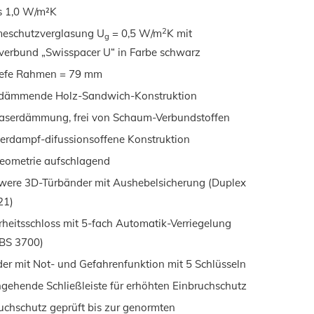
s 1,0 W/m²K
2
eschutzverglasung U
= 0,5 W/m
K mit
g
erbund „Swisspacer U“ in Farbe schwarz
iefe Rahmen = 79 mm
dämmende Holz-Sandwich-Konstruktion
aserdämmung, frei von Schaum-Verbundstoffen
rdampf-difussionsoffene Konstruktion
eometrie aufschlagend
were 3D-Türbänder mit Aushebelsicherung (Duplex
21)
rheitsschloss mit 5-fach Automatik-Verriegelung
BS 3700)
der mit Not- und Gefahrenfunktion mit 5 Schlüsseln
gehende Schließleiste für erhöhten Einbruchschutz
uchschutz geprüft bis zur genormten