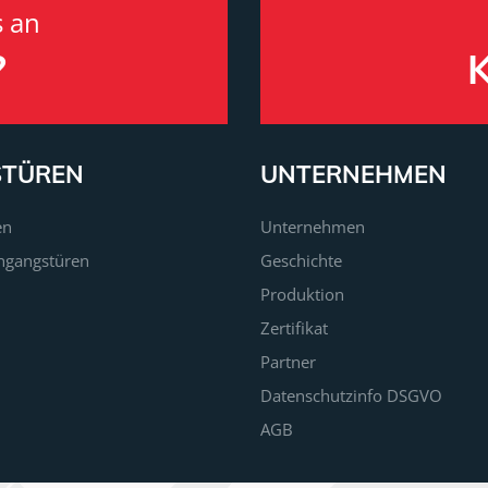
s an
?
STÜREN
UNTERNEHMEN
en
Unternehmen
ngangstüren
Geschichte
Produktion
Zertifikat
Partner
Datenschutzinfo DSGVO
AGB