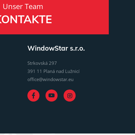
Unser Team
KONTAKTE
WindowStar s.r.o.
Strkovská 297
391 11 Planá nad Lužnicí
office@windowstar.eu