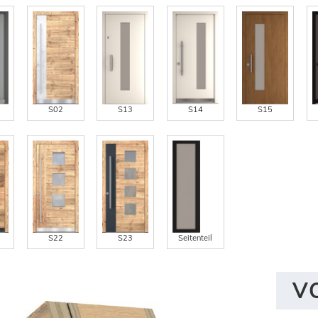
S02
S13
S14
S15
S22
S23
Seitenteil
V