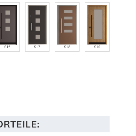
S16
S17
S18
S19
ORTEILE: