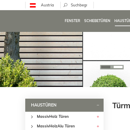
Austria
FENSTER
SCHIEBETÜREN
HAUSTÜ
Türm
HAUSTÜREN
MassivHolz Türen
MassivHolzAlu Türen